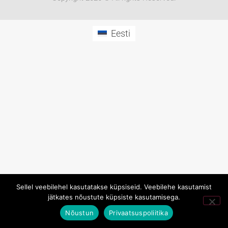
Eesti
Sellel veebilehel kasutatakse küpsiseid. Veebilehe kasutamist
jätkates nõustute küpsiste kasutamisega.
Nõustun
Privaatsuspoliitika